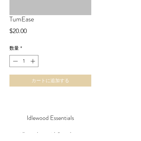
TumEase
価
$20.00
格
数量
*
カートに追加する
Idlewood Essentials
idlewoodessentials@gmail.com